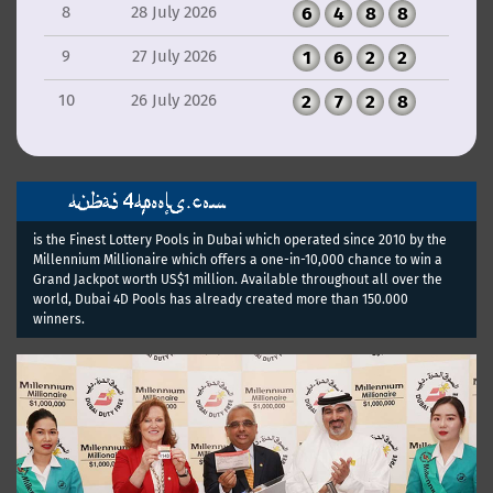
8
28 July 2026
6
4
8
8
9
27 July 2026
1
6
2
2
10
26 July 2026
2
7
2
8
is the Finest Lottery Pools in Dubai which operated since 2010 by the
Millennium Millionaire which offers a one-in-10,000 chance to win a
Grand Jackpot worth US$1 million. Available throughout all over the
world, Dubai 4D Pools has already created more than 150.000
winners.