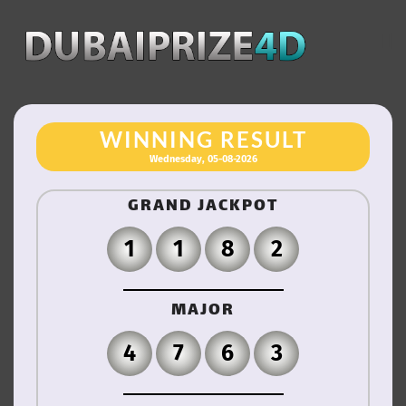
LOTTERY HOME
WINNING RESULT
HOW TO PURCHASE
Wednesday, 05-08-2026
WINNING NUMBER
GRAND JACKPOT
(NUMBERS)
LOTTERY POLICY
1
1
8
2
MAJOR
4
7
6
3